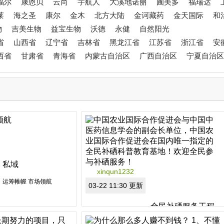
福尔
康恩贝
云尚
宇航人
大溪地诺丽
圃美多
福瑞达
莱
海之圣
康尔
金木
北方大陆
金诃藏药
金天国际
和
物
吉美生物
益宝生物
沃德
永健
自然阳光
省
山西省
辽宁省
吉林省
黑龙江省
江苏省
浙江省
安
西省
甘肃省
青海省
内蒙古自治区
广西自治区
宁夏自治区
私域
xinqun1232
运筹帷幄 市场领航
03-22 11:30 更新
全民补硒服务工程
中国农业国际合作促进会