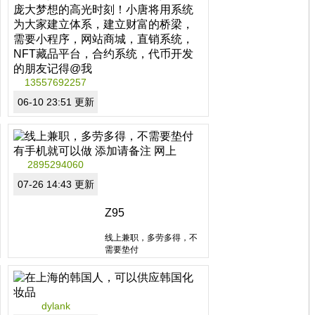
要求：有资金实力！有掌
管全局的能力！ 缺一不
可！
分类：非拿牌直销
区域：山东省
13557692257
06-10 23:51 更新
直销软件开发
今年是NFT藏品的一年，
2895294060
也是建立庞大梦想的高光
时刻！小唐将用系统为大
07-26 14:43 更新
家建立体系，建立财富的
桥梁，需要小程序，网站
Z95
商城，直销系统，NFT藏
品平台，合约系统，代币
分类：非拿牌直销
线上兼职，多劳多得，不
开发的朋友记得@我
区域：广西自治区
需要垫付
有手机就可以做
添加请备注 网上
dylank
分类：非拿牌直销