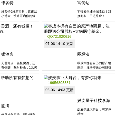
需投资，零起步从网络小
占位！
维客特
富优达
白变成大咖，在社交电商
艾多美千年难遇的好机
中通过白手起家，获得丰
会，全球最大的网购平
维客特6维新零售，真正以
零投资坐拥全城收益！对
厚收入！颠覆传统的营销
台，在全球14个国家和地
小博大，快来开启你的躺
接商家，日进斗金！
思维，在分享经济的时代
区运营10年，即将在中国
赚之旅吧！
只有管道式收益才能稳扎
大陆开业
分类：非拿牌直销
分类：非拿牌直销
稳打的高收入，没能力投
艾多美布局86个国家风靡
区域：浙江省
区域：北京市
资又...
全球
QQ721920616
零投资、零...
分类：非拿牌直销
分类：非拿牌直销
区域：山东省
区域：山东省
07-06 14:10 更新
赚酒客
圈经济
无需开店，轻松卖酒，还
零成本拥有自己的原产地
有钱赚！限时秒杀，1元买
商超，注册即送公司股权
酒。
+大病医疗基金。
19956805381
分类：非拿牌直销
06-06 14:03 更新
分类：非拿牌直销
区域：山东省
区域：江苏省
媛麦量子科技李海
圆满
媛麦事业大舞台，有梦你
就来
傻瓜操作系统，帮助所有