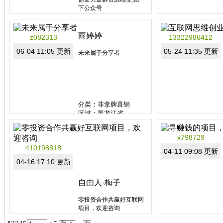
下公众号
一个东西。
可以看看小说动漫都是好
是一个工具，帮你引流变
资源
现的工具，是用后一分钟
就有效果的工具。
分类：非拿牌直销
雨婷婷
z082313
13322986412
关键还可以免费使用，可
区域：山东省
06-04 11:05 更新
以无限...
分类：非拿牌直销
05-24 11:35 更新
未来属于分享者
分类：非拿牌直销
区域：黑龙江省
x798729
410198818
04-11 09:08 更新
04-16 17:10 更新
自由人-梅子
零投资合作共赢好互联网
项目，欢迎咨询