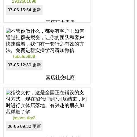
2932581098
07-06 15:54 更新
素店玩主青果
素店社交电商，398元选
购礼包区精品一款代理素
店24000多产品，素店是
妮素公司拥有自已货源供
应链的跨境电商，加我微
fubufu5858
信2932581098简单复制
轻松在家创业
07-05 12:30 更新
分类：非拿牌直销
区域：湖北省
素店社交电商
不管你做什么，都要有客
户！如何通过社群去裂
变，让你的团队和客户快
速倍增，我们有一套行之
有效的方法。免费进群实
操学习请加微信
jasonsuiky2
分类：非拿牌直销
区域：浙江省
06-05 09:30 更新