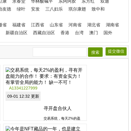
卫康
永春堂
华林酸碱平
东阿阿胶
东方红
双迪
治友德
绿叶
安发
三八妇乐
琪尔康翅
致中和
徽省
福建省
江西省
山东省
河南省
湖北省
湖南省
新疆自治区
西藏自治区
香港
台湾
澳门
国外
提交微信
搜索
A13341227999
09-01 12:32 更新
寻开盘合伙人
交易系统，每天2%的盈
利，寻有开盘能力的合
作！