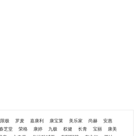
无限极
罗麦
嘉康利
康宝莱
美乐家
尚赫
安惠
春芝堂
荣格
康婷
九极
权健
长青
宝丽
康美