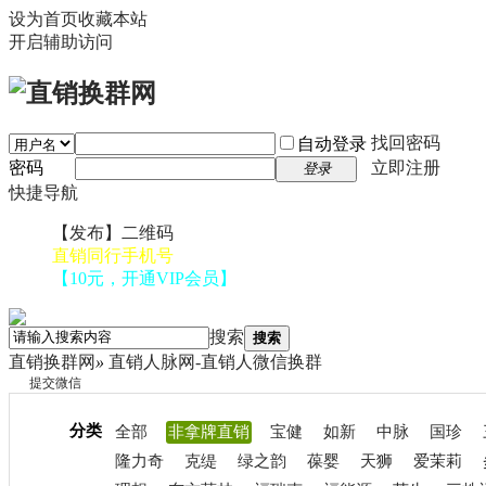
设为首页
收藏本站
开启辅助访问
找回密码
自动登录
密码
立即注册
登录
快捷导航
【发布】二维码
直销同行手机号
【10元，开通VIP会员】
搜索
搜索
直销换群网
»
直销人脉网-直销人微信换群
提交微信
分类
全部
非拿牌直销
宝健
如新
中脉
国珍
隆力奇
克缇
绿之韵
葆婴
天狮
爱茉莉