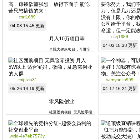
熊海洋
德国PM营养素已经全面进
csrj1689
入中国市场，在目前开始
阶段抓住这个风口，普通
04-03 15:45 更新
人就可以逆袭翻身、凤凰
涅槃，如果你有兴趣了解
csrj1689
月入10万项目等你来
这个事业机会，请私信
我，我们团队可以帮你利
分类：非拿牌直销
04-03 15:38 更新
合规大健康项目，可做全
用互联网思维来打开市
区域：湖北省
国，负债高，赚钱欲望强
场，彻底...
烈，放得下面子 能吃苦只
想搞钱的来！
caipixiu31
wenyanlin999
分类：非拿牌直销
区域：湖南省
05-26 14:19 更新
04-17 16:24 更新
零风险创业
社区团购项目 无风险零投
资 月入5W以上 适合宝
妈，微商，及急需创业的
人群
wxid-4e7eb7573y