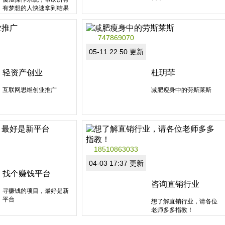
有梦想的人快速拿到结果
747869070
分类：非拿牌直销
区域：安徽省
分类：非拿牌直销
05-11 22:50 更新
区域：江苏省
轻资产创业
杜玥菲
互联网思维创业推广
减肥瘦身中的劳斯莱斯
分类：非拿牌直销
分类：非拿牌直销
18510863033
区域：广东省
区域：云南省
04-03 17:37 更新
找个赚钱平台
咨询直销行业
寻赚钱的项目，最好是新
平台
想了解直销行业，请各位
老师多多指教！