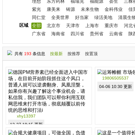
理想
东方药林
福瑞克
福能源
荟生
三株
紫光
康美来
铸源
未来生物
金科伟业
佳
同仁堂
全美世界
好当家
绿活美地
清晨生
区域
全部
北京市
天津市
上海市
重庆市
河北
广东省
海南省
四川省
贵州省
云南省
陕
共有
193
条信息
按最新
按推荐
按置顶
19806505537
04-06 10:30 更新
xhy13397
12-27 18:15 更新