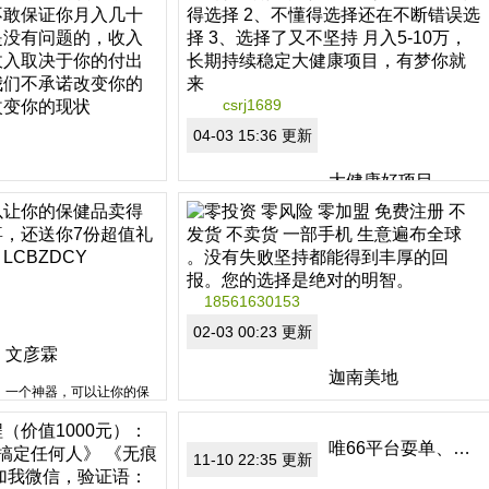
与中国中医药信息学会的
分类：非拿牌直销
副会长单位，中国农业国
区域：广东省
际合作促进会在国内唯一
指定的全民补硒科普教育
基地！欢迎全民参与补硒
csrj1689
服务！
分类：非拿牌直销
区域：山东省
04-03 15:36 更新
大健康好项目
月入5-10万好项目
为什么那么多人赚不到
钱？
这是一个值得长期努力的
1、不懂得选择
项目，只要你努力，我们
2、不懂得选择还在不断错
不敢保证你月入几十万，
误选择
但是几万还是没有问题
18561630153
3、选择了又不坚持
的，收入没有上限，你的
月入5-10万，长期持续稳
02-03 00:23 更新
分类：非拿牌直销
收入取决于你的付出
定大健康项目，有梦你就
区域：湖南省
公司给予平台，我们不承
文彦霖
分类：非拿牌直销
来
诺改变你的命运，但一定
区域：湖南省
迦南美地
能...
一个神器，可以让你的保
健品卖得更好！加我有惊
零投资 零风险 零加盟 免
喜，还送你7份超值礼物。
费注册 不发货 不卖货 一
唯66平台耍单、外宣…
关注公众号：LCBZDCY
部手机 生意遍布全球 。没
11-10 22:35 更新
有失败坚持都能得到丰厚
的回报。您的选择是绝对