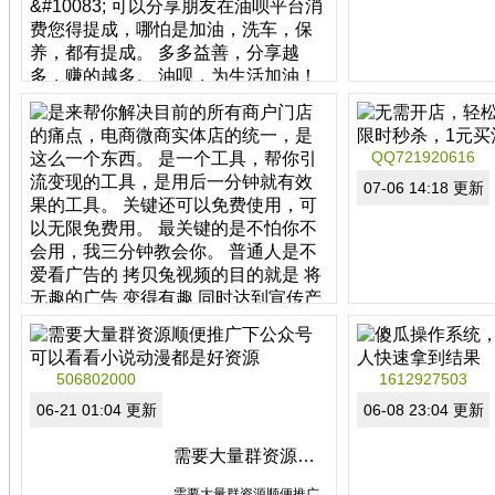
721920616
07-15 22:52 更新
QQ721920616
用油呗加油88折，洗车一元。
07-06 14:18 更新
用油呗加油88折，洗车一
元。
现在您可以
享受油呗平台所有优惠，
加油8折起，洗车保养1元
起
分类：非拿牌直销
721920616
区域：山东省
享受油呗推广分享赚钱的
07-06 14:51 更新
特权，推广199店主赚
506802000
1612927503
99，推广两个您自...
06-21 01:04 更新
06-08 23:04 更新
5G小视频营销
需要大量群资源顺便推广下公众号
是来帮你解决目前的所有
商户门店的痛点，电商微
需要大量群资源顺便推广
商实体店的统一，是这么