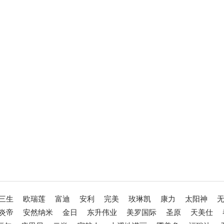
三生
欧瑞莲
富迪
安利
完美
玫琳凯
康力
太阳神
炎帝
安然纳米
金日
东升伟业
美罗国际
圣原
天美仕