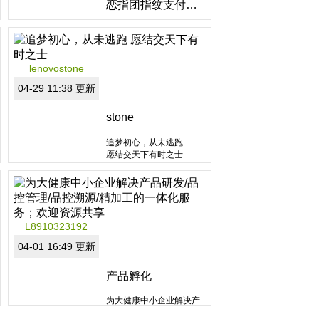
恋指团指纹支付招代理
指纹支付，这是全国正在
铺设的支付方式，现在招
代理到7月底结束，同时进
行实体店落地。有兴趣的
lenovostone
朋友加我详细了解
04-29 11:38 更新
分类：非拿牌直销
区域：广东省
stone
追梦初心，从未逃跑
愿结交天下有时之士
分类：非拿牌直销
L8910323192
区域：辽宁省
04-01 16:49 更新
产品孵化
为大健康中小企业解决产
品研发/品控管理/品控溯