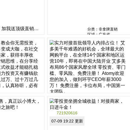
分类：非拿牌直销
的明智。
区域：湖南省
分类：非拿牌直销
区域：山东省
加我送顶级直销课程
分类：非拿牌直销
区域：广东省
送顶级直销课程（价值
1000元）：
《1把万能钥匙，搞定任何
人》
《无痕被动成交大法》
加我微信，验证语：直销
分类：非拿牌直销
区域：北京市
duoqiji
08-05 17:23 更新
721920616
社交电商
全球第一艾多美
07-09 19:22 更新
高端社交电商，教会你无
实力对接首批领导人内排