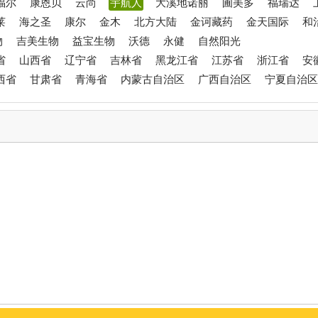
福尔
康恩贝
云尚
宇航人
大溪地诺丽
圃美多
福瑞达
莱
海之圣
康尔
金木
北方大陆
金诃藏药
金天国际
和
物
吉美生物
益宝生物
沃德
永健
自然阳光
省
山西省
辽宁省
吉林省
黑龙江省
江苏省
浙江省
安
西省
甘肃省
青海省
内蒙古自治区
广西自治区
宁夏自治区