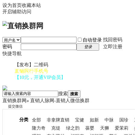
设为首页
收藏本站
开启辅助访问
找回密码
自动登录
密码
立即注册
登录
快捷导航
【发布】二维码
直销同行手机号
【10元，开通VIP会员】
搜索
搜索
直销换群网
»
直销人脉网-直销人微信换群
提交微信
分类
全部
非拿牌直销
宝健
如新
中脉
国珍
隆力奇
克缇
绿之韵
葆婴
天狮
爱茉莉