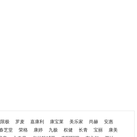
无限极
罗麦
嘉康利
康宝莱
美乐家
尚赫
安惠
春芝堂
荣格
康婷
九极
权健
长青
宝丽
康美