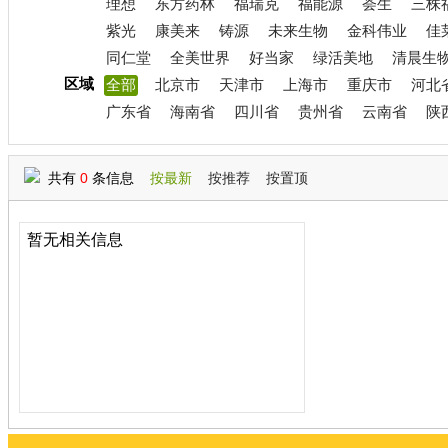
理想
东方药林
福瑞克
福能源
荟生
三株
紫光
康美来
铸源
未来生物
金科伟业
佳
同仁堂
全美世界
好当家
绿活美地
清晨生
区域
全部
北京市
天津市
上海市
重庆市
河北
广东省
海南省
四川省
贵州省
云南省
陕
共有
0
条信息
按最新
按推荐
按置顶
暂无相关信息