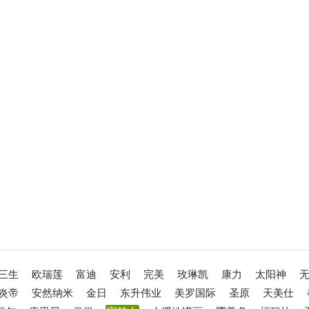
三生
欧瑞莲
富迪
安利
完美
玫琳凯
康力
太阳神
炎帝
安然纳米
金日
东升伟业
美罗国际
圣原
天美仕