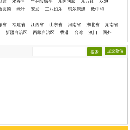
卫康
永春堂
华林酸碱平
东阿阿胶
东方红
双迪
治友德
绿叶
安发
三八妇乐
琪尔康翅
致中和
徽省
福建省
江西省
山东省
河南省
湖北省
湖南省
新疆自治区
西藏自治区
香港
台湾
澳门
国外
提交微信
搜索