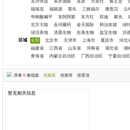
东升伟业
美罗国际
圣原
天美仕
春芝堂
福瑞克
福能源
荟生
三株福尔
康恩贝
云
华林酸碱平
东阿阿胶
东方红
双迪
紫光
北方大陆
金诃藏药
金天国际
和治友德
绿
绿活美地
清晨生物
吉美生物
益宝生物
沃
区域
全部
北京市
天津市
上海市
重庆市
河北
福建省
江西省
山东省
河南省
湖北省
湖
青海省
内蒙古自治区
广西自治区
宁夏自治区
共有
0
条信息
按最新
按推荐
按置顶
暂无相关信息