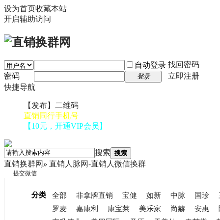
设为首页
收藏本站
开启辅助访问
找回密码
自动登录
密码
立即注册
登录
快捷导航
【发布】二维码
直销同行手机号
【10元，开通VIP会员】
搜索
搜索
直销换群网
»
直销人脉网-直销人微信换群
提交微信
分类
全部
非拿牌直销
宝健
如新
中脉
国珍
罗麦
嘉康利
康宝莱
美乐家
尚赫
安惠