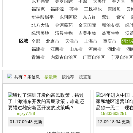
东升伟业
美罗国际
圣原
天美仕
春芝堂
福瑞克
福能源
荟生
三株福尔
康恩贝
云
华林酸碱平
东阿阿胶
东方红
双迪
紫光
北方大陆
金诃藏药
金天国际
和治友德
绿
绿活美地
清晨生物
吉美生物
益宝生物
沃
区域
全部
北京市
天津市
上海市
重庆市
河北
福建省
江西省
山东省
河南省
湖北省
湖
青海省
内蒙古自治区
广西自治区
宁夏自治区
共有
7
条信息
按最新
按推荐
按置顶
mjzy7788
15833605251
01-17 09:48 更新
12-09 18:34 更新