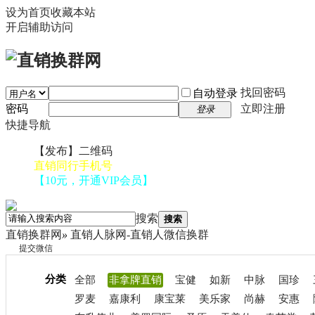
设为首页
收藏本站
开启辅助访问
找回密码
自动登录
密码
立即注册
登录
快捷导航
【发布】二维码
直销同行手机号
【10元，开通VIP会员】
搜索
搜索
直销换群网
»
直销人脉网-直销人微信换群
提交微信
分类
全部
非拿牌直销
宝健
如新
中脉
国珍
罗麦
嘉康利
康宝莱
美乐家
尚赫
安惠