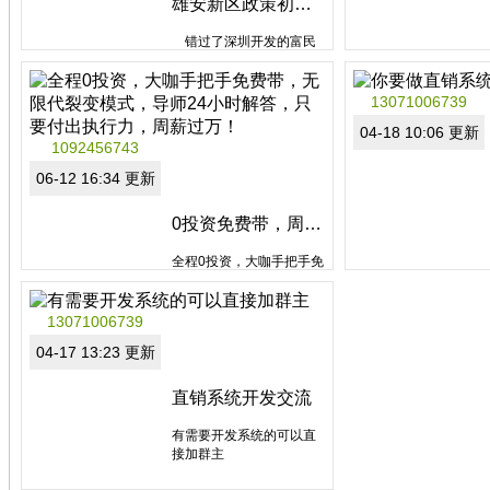
雄安新区政策初审群
错过了深圳开发的富民
政策，错过了上海浦东开
发的富民政策，难道还要
错过雄安新区开发的政策
13071006739
吗？
04-18 10:06 更新
1092456743
分类：非拿牌直销
区域：河北省
06-12 16:34 更新
0投资免费带，周薪过万
全程0投资，大咖手把手免
费带，无限代裂变模式，
导师24小时解答，只要付
出执行力，周薪过万！
13071006739
04-17 13:23 更新
分类：非拿牌直销
区域：河北省
直销系统开发交流
有需要开发系统的可以直
接加群主