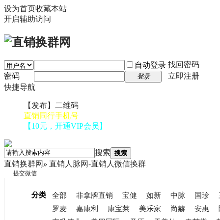
设为首页
收藏本站
开启辅助访问
找回密码
自动登录
密码
立即注册
登录
快捷导航
【发布】二维码
直销同行手机号
【10元，开通VIP会员】
搜索
搜索
直销换群网
»
直销人脉网-直销人微信换群
提交微信
分类
全部
非拿牌直销
宝健
如新
中脉
国珍
罗麦
嘉康利
康宝莱
美乐家
尚赫
安惠