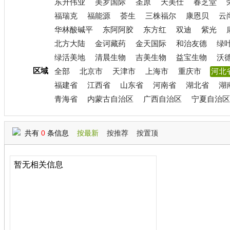
东升伟业
美罗国际
圣原
天美仕
春芝堂
福瑞克
福能源
荟生
三株福尔
康恩贝
云
华林酸碱平
东阿阿胶
东方红
双迪
紫光
北方大陆
金诃藏药
金天国际
和治友德
绿
绿活美地
清晨生物
吉美生物
益宝生物
沃
区域
全部
北京市
天津市
上海市
重庆市
河北
福建省
江西省
山东省
河南省
湖北省
湖
青海省
内蒙古自治区
广西自治区
宁夏自治区
共有
0
条信息
按最新
按推荐
按置顶
暂无相关信息