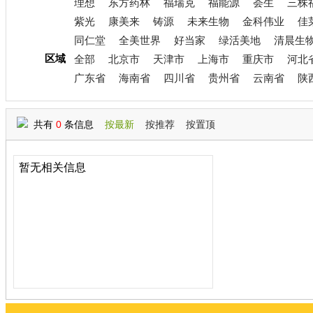
理想
东方药林
福瑞克
福能源
荟生
三株
紫光
康美来
铸源
未来生物
金科伟业
佳
同仁堂
全美世界
好当家
绿活美地
清晨生
区域
全部
北京市
天津市
上海市
重庆市
河北
广东省
海南省
四川省
贵州省
云南省
陕
共有
0
条信息
按最新
按推荐
按置顶
暂无相关信息