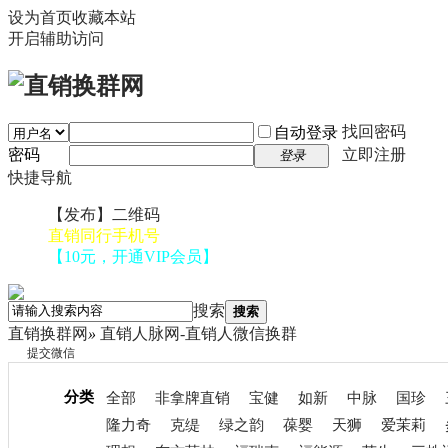
设为首页
收藏本站
开启辅助访问
找回密码
自动登录
密码
立即注册
登录
快捷导航
【发布】二维码
直销同行手机号
【10元，开通VIP会员】
搜索
搜索
直销换群网
»
直销人脉网-直销人微信换群
提交微信
分类
全部
非拿牌直销
宝健
如新
中脉
国珍
隆力奇
克缇
绿之韵
葆婴
天狮
爱茉莉