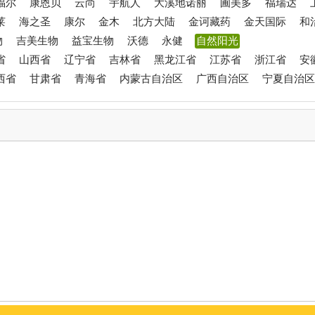
福尔
康恩贝
云尚
宇航人
大溪地诺丽
圃美多
福瑞达
莱
海之圣
康尔
金木
北方大陆
金诃藏药
金天国际
和
物
吉美生物
益宝生物
沃德
永健
自然阳光
省
山西省
辽宁省
吉林省
黑龙江省
江苏省
浙江省
安
西省
甘肃省
青海省
内蒙古自治区
广西自治区
宁夏自治区