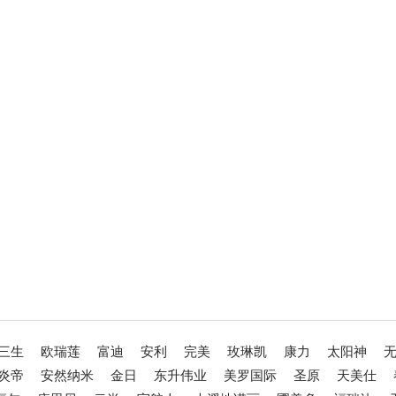
三生
欧瑞莲
富迪
安利
完美
玫琳凯
康力
太阳神
炎帝
安然纳米
金日
东升伟业
美罗国际
圣原
天美仕