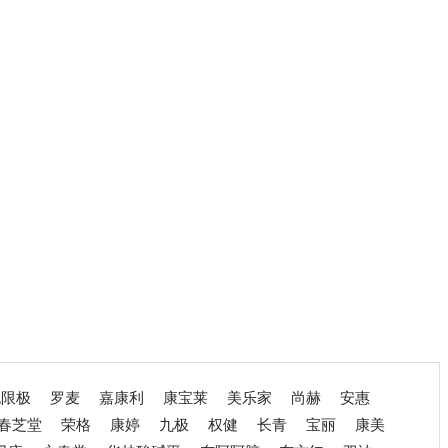
无限极
罗麦
嘉康利
康宝莱
美乐家
尚赫
安惠
春芝堂
荣格
康婷
九极
权健
长青
宝丽
康美