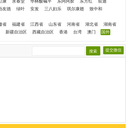
卫康
永春堂
华林酸碱平
东阿阿胶
东方红
双迪
治友德
绿叶
安发
三八妇乐
琪尔康翅
致中和
徽省
福建省
江西省
山东省
河南省
湖北省
湖南省
新疆自治区
西藏自治区
香港
台湾
澳门
国外
提交微信
搜索