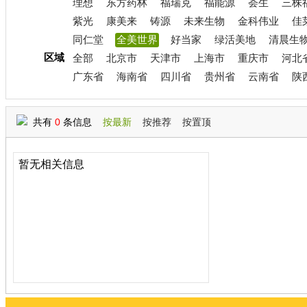
理想
东方药林
福瑞克
福能源
荟生
三株
紫光
康美来
铸源
未来生物
金科伟业
佳
同仁堂
全美世界
好当家
绿活美地
清晨生
区域
全部
北京市
天津市
上海市
重庆市
河北
广东省
海南省
四川省
贵州省
云南省
陕
共有
0
条信息
按最新
按推荐
按置顶
暂无相关信息