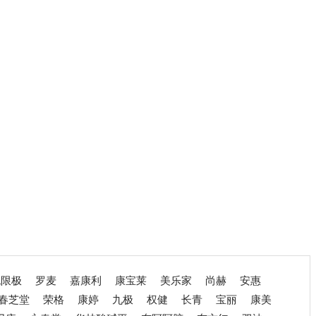
无限极
罗麦
嘉康利
康宝莱
美乐家
尚赫
安惠
春芝堂
荣格
康婷
九极
权健
长青
宝丽
康美