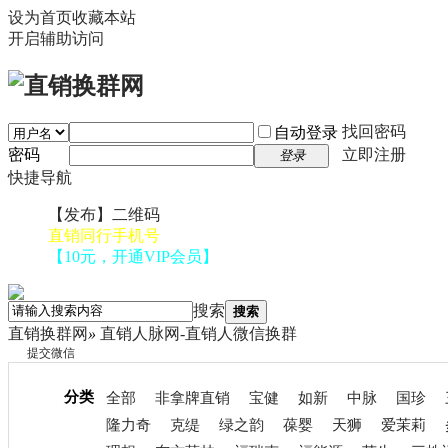
设为首页
收藏本站
开启辅助访问
找回密码
自动登录
密码
立即注册
登录
快捷导航
【发布】二维码
直销同行手机号
【10元，开通VIP会员】
搜索
搜索
直销换群网
»
直销人脉网-直销人微信换群
提交微信
分类
全部
非拿牌直销
宝健
如新
中脉
国珍
隆力奇
克缇
绿之韵
葆婴
天狮
爱茉莉