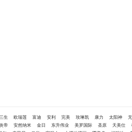
三生
欧瑞莲
富迪
安利
完美
玫琳凯
康力
太阳神
炎帝
安然纳米
金日
东升伟业
美罗国际
圣原
天美仕