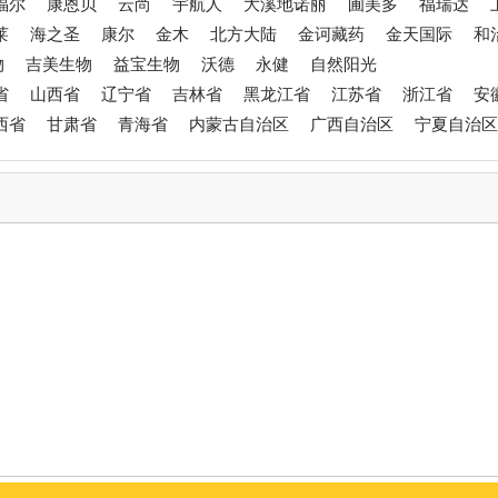
福尔
康恩贝
云尚
宇航人
大溪地诺丽
圃美多
福瑞达
莱
海之圣
康尔
金木
北方大陆
金诃藏药
金天国际
和
物
吉美生物
益宝生物
沃德
永健
自然阳光
省
山西省
辽宁省
吉林省
黑龙江省
江苏省
浙江省
安
西省
甘肃省
青海省
内蒙古自治区
广西自治区
宁夏自治区