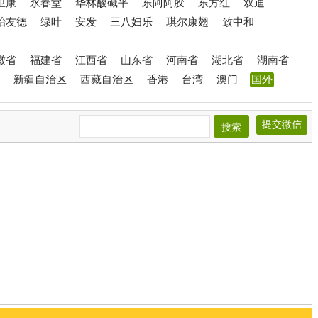
卫康
永春堂
华林酸碱平
东阿阿胶
东方红
双迪
治友德
绿叶
安发
三八妇乐
琪尔康翅
致中和
徽省
福建省
江西省
山东省
河南省
湖北省
湖南省
新疆自治区
西藏自治区
香港
台湾
澳门
国外
提交微信
搜索