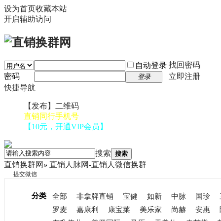
设为首页
收藏本站
开启辅助访问
找回密码
自动登录
密码
立即注册
登录
快捷导航
【发布】二维码
直销同行手机号
【10元，开通VIP会员】
搜索
搜索
直销换群网
»
直销人脉网-直销人微信换群
提交微信
分类
全部
非拿牌直销
宝健
如新
中脉
国珍
罗麦
嘉康利
康宝莱
美乐家
尚赫
安惠