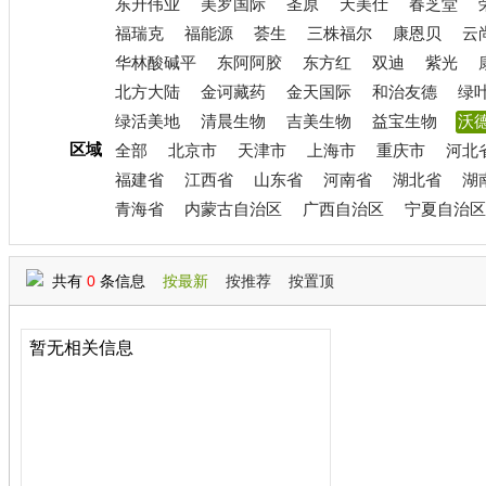
东升伟业
美罗国际
圣原
天美仕
春芝堂
福瑞克
福能源
荟生
三株福尔
康恩贝
云
华林酸碱平
东阿阿胶
东方红
双迪
紫光
北方大陆
金诃藏药
金天国际
和治友德
绿
绿活美地
清晨生物
吉美生物
益宝生物
沃
区域
全部
北京市
天津市
上海市
重庆市
河北
福建省
江西省
山东省
河南省
湖北省
湖
青海省
内蒙古自治区
广西自治区
宁夏自治区
共有
0
条信息
按最新
按推荐
按置顶
暂无相关信息