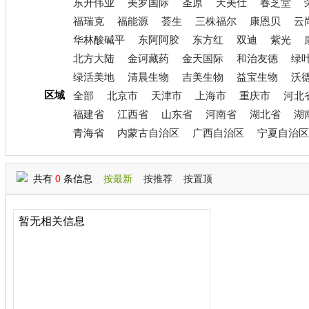
东升伟业
美罗国际
圣原
天美仕
春芝堂
福瑞克
福能源
荟生
三株福尔
康恩贝
云
华林酸碱平
东阿阿胶
东方红
双迪
紫光
北方大陆
金诃藏药
金天国际
和治友德
绿
绿活美地
清晨生物
吉美生物
益宝生物
沃
区域
全部
北京市
天津市
上海市
重庆市
河北
福建省
江西省
山东省
河南省
湖北省
湖
青海省
内蒙古自治区
广西自治区
宁夏自治区
共有
0
条信息
按最新
按推荐
按置顶
暂无相关信息