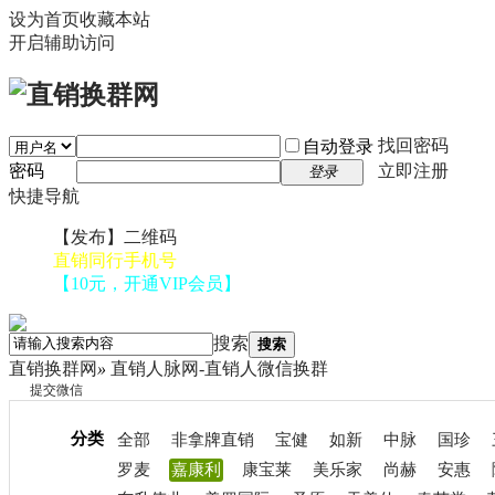
设为首页
收藏本站
开启辅助访问
找回密码
自动登录
密码
立即注册
登录
快捷导航
【发布】二维码
直销同行手机号
【10元，开通VIP会员】
搜索
搜索
直销换群网
»
直销人脉网-直销人微信换群
提交微信
分类
全部
非拿牌直销
宝健
如新
中脉
国珍
罗麦
嘉康利
康宝莱
美乐家
尚赫
安惠